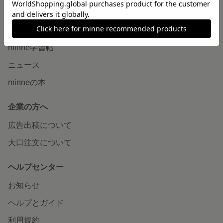
読みもの
minneとものづくりと
minne学習帖
ニュース
minneの本
企業の方へ
広告出稿について
大口注文について
ヘルプセンター
お知らせ
ヘルプとガイド
利用規約