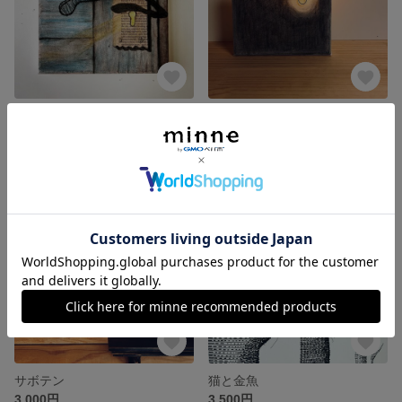
door
灯り
3,500円
1,500円
残り1点
残り1点
サボテン
猫と金魚
3,000円
3,500円