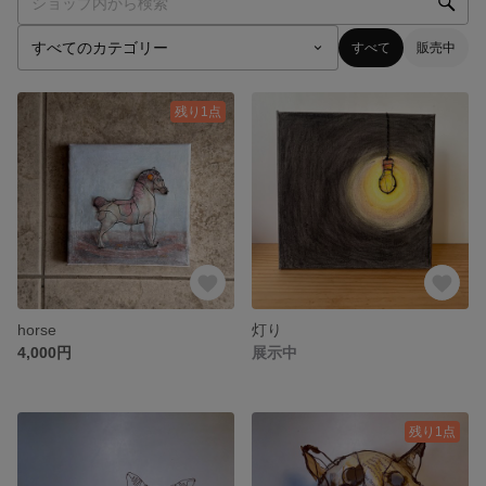
すべて
販売中
残り1点
horse
灯り
4,000円
展示中
残り1点