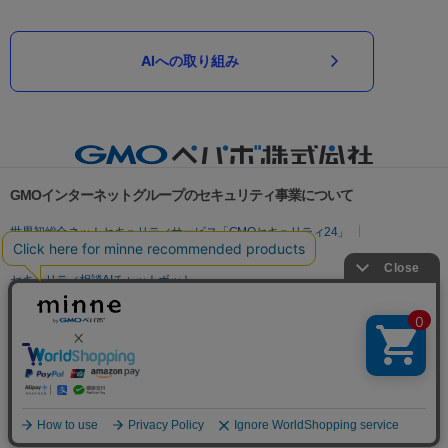
AIへの取り組み
GMOインターネットグループのセキュリティ事業について
世界初総合ネットセキュリティサービス「GMOセキュリティ24」
パスワード漏洩診断
Webサイトリスク診断
セキュリティ相談AIチャットボット
実在証明・盗聴対策
サイバー攻撃対策（GMOサイバーセキュリティ byイエラエ）
サイバー攻撃対策（GMO Flatt Security）
なりすまし対策
セキュリティ事業の軌跡