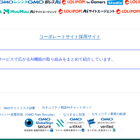
コーポレートサイト
採用サイト
ービスで広がるAI機能の取り組みをまとめて紹介しています。
セキュリティ相談AIチャットボット
Webサイトリスク診断
セキュリティ事業の軌跡
サイバー攻撃対策（GMO Flatt Security）
なりすまし対策