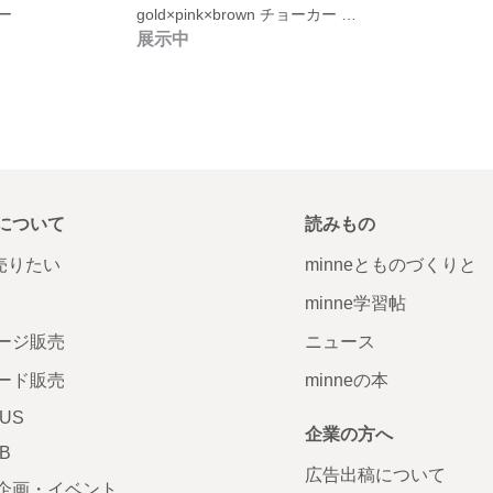
ー
gold×pink×brown チョーカー ネックレス
展示中
について
読みもの
で売りたい
minneとものづくりと
minne学習帖
ージ販売
ニュース
ード販売
minneの本
LUS
企業の方へ
AB
広告出稿について
企画・イベント