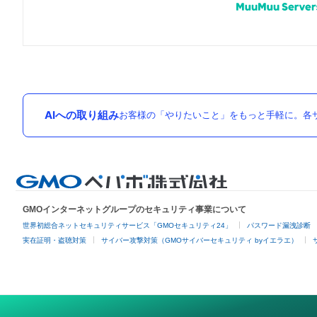
AIへの取り組み
お客様の「やりたいこと」をもっと手軽に。各サ
GMOインターネットグループのセキュリティ事業について
世界初総合ネットセキュリティサービス「GMOセキュリティ24」
パスワード漏洩診断
実在証明・盗聴対策
サイバー攻撃対策（GMOサイバーセキュリティ byイエラエ）