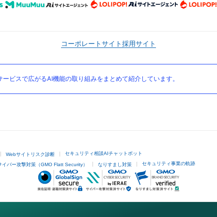
コーポレートサイト
採用サイト
ービスで広がるAI機能の取り組みをまとめて紹介しています。
セキュリティ相談AIチャットボット
Webサイトリスク診断
セキュリティ事業の軌跡
サイバー攻撃対策（GMO Flatt Security）
なりすまし対策