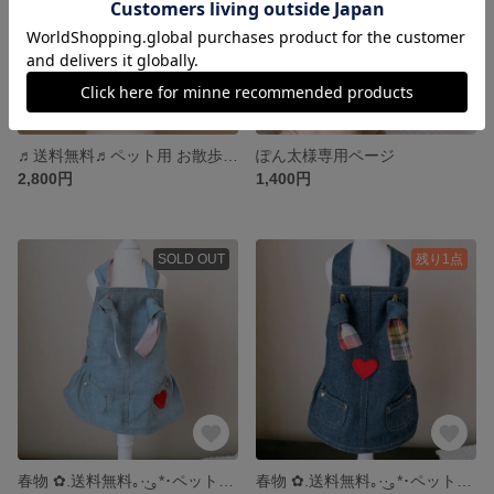
♬送料無料♬ペット用 お散歩ポンチョ
ぽん太様専用ページ
2,800円
1,400円
SOLD OUT
残り1点
春物 ✿.送料無料｡·͜·｡*･ペット用ジャンパースカート
春物 ✿.送料無料｡·͜·｡*･ペット用ジャンパースカート