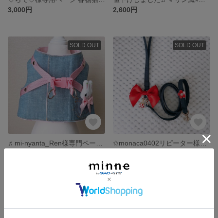
3,000円
2,600円
SOLD OUT
SOLD OUT
♬mi-nyanta_Ren様専門ページです♬ 春物 ✿.送料無料｡·͜·｡*･ペット用ジャンパースカート うさぎさんハーネスです
✩monaca0402リピーター様専用✩ハーネス用リードです
5,000円
500円
SOLD OUT
SOLD OUT