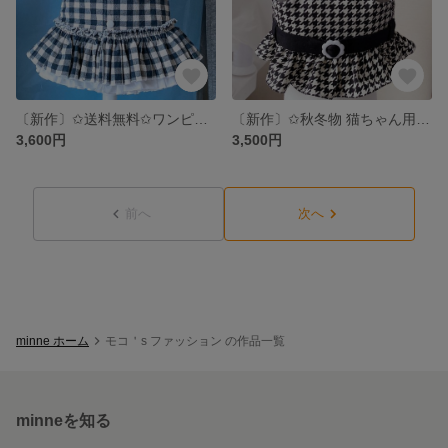
〔新作〕✩送料無料✩ワンピース3段フリル付きハーネス
〔新作〕✩秋冬物 猫ちゃん用😸千鳥柄ハーネス
3,600円
3,500円
前へ
次へ
minne ホーム
モコ＇s ファッション の作品一覧
minneを知る