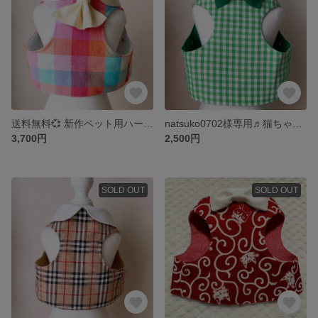
送料無料💞 新作ペット用ハーネス🐈‍⬛カラフルな春色カラーこれからのお散歩シーズンにいかがでしょう😺🐶
natsuko0702様専用♬猫ちゃん用😸ハーネスです
3,700円
2,500円
SOLD OUT
SOLD OUT