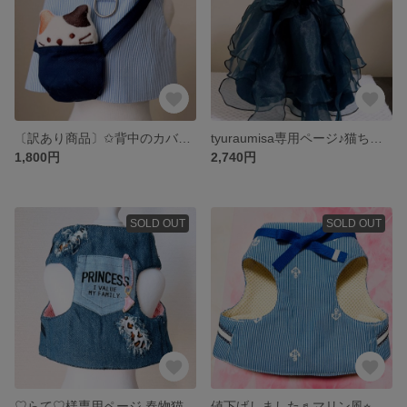
〔訳あり商品〕✩背中のカバンに三毛猫ちゃんのハーネス 商品説明を必ずお読み下さるようお願い致します
tyuraumisa専用ページ♪猫ちゃん用ドレス♪
1,800円
2,740円
SOLD OUT
SOLD OUT
♡らて♡様専用ページ 春物猫ちゃん用😸デニムハーネス デニムリード
値下げしました♬マリン風⭐︎猫ちゃんハーネス