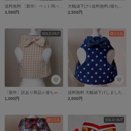
送料無料 〔新作〕ペット用ハーネス🐈‍⬛シンプルなチェック柄のデザインです これからのお散歩シーズンにいかがでしょう😺🐶
大幅値下げ✩送料無料♪猫ちゃん用のハーネス✳︎唐草模様に猫ちゃん柄✳︎
3,500円
2,500円
SOLD OUT
残り1点
〔新作〕訳あり商品♬猫ちゃん用😸ハーネスです
送料無料 大幅値下げしました♡ 3200円→2000円猫ちゃん用😸星柄ハーネスです
1,000円
2,000円
残り1点
SOLD OUT