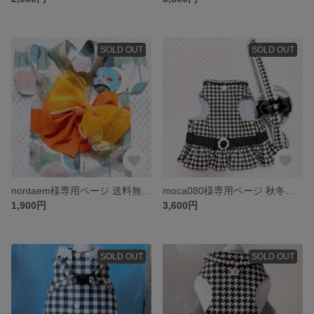
SOLD OUT
SOLD OUT
nontaem様専用ページ 送料無料♡女の子浴衣👘
moca080様専用ページ 秋冬物 猫ちゃん用😸千鳥柄ハーネス リード
1,900円
3,600円
SOLD OUT
SOLD OUT