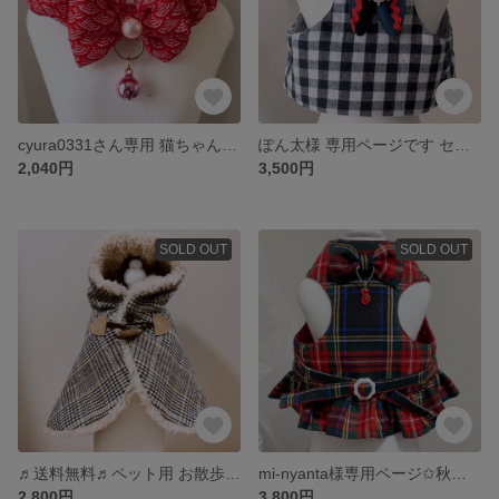
cyura0331さん専用 猫ちゃん用首輪3本
ぽん太様 専用ページです セーラーカラーハーネス リード
2,040円
3,500円
SOLD OUT
SOLD OUT
♬送料無料♬ペット用 お散歩ポンチョ
mi-nyanta様専用ページ✩秋冬物 猫ちゃん用😸ハーネスです
2,800円
3,800円