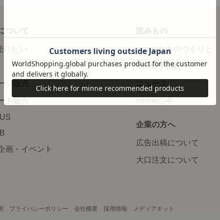
について
読みもの
で売りたい
minneとものづくりと
minne学習帖
ージ販売
ニュース
ード販売
minneの本
LUS
企業の方へ
AB
広告出稿について
企画・イベント
大口注文について
用
プライバシーポリシー
会社概要
採用情報
メディアキット