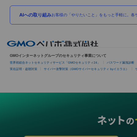
AIへの取り組み
お客様の「やりたいこと」をもっと手軽に。各サ
GMOインターネットグループのセキュリティ事業について
世界初総合ネットセキュリティサービス「GMOセキュリティ24」
パスワード漏洩診断
実在証明・盗聴対策
サイバー攻撃対策（GMOサイバーセキュリティ byイエラエ）