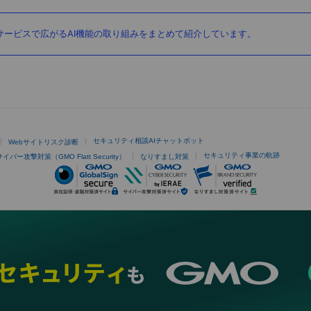
ービスで広がるAI機能の取り組みをまとめて紹介しています。
セキュリティ相談AIチャットボット
Webサイトリスク診断
セキュリティ事業の軌跡
サイバー攻撃対策（GMO Flatt Security）
なりすまし対策