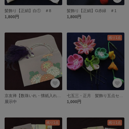
髪飾り【正絹】白① ＃8
髪飾り【正絹】G赤緑 ＃1
1,800円
1,800円
残り1点
京友禅【数珠いれ・懐紙入れ】＃17
七五三・正月 髪飾り五点セット【ピンク×緑】＃3
展示中
1,000円
残り1点
残り1点