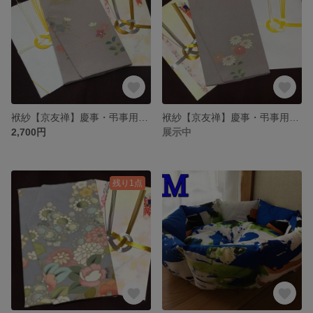
袱紗【京友禅】慶事・弔事用ふくさ№13
袱紗【京友禅】慶事・弔事用ふくさ№4
2,700円
展示中
残り1点