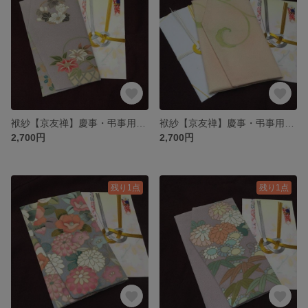
袱紗【京友禅】慶事・弔事用ふくさ№8
袱紗【京友禅】慶事・弔事用ふくさ№14
2,700円
2,700円
残り1点
残り1点