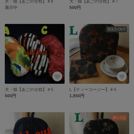
犬・猫【あごのせ枕】＃8
犬・猫【あごのせ枕】＃7
展示中
500円
SOLD OUT
犬・猫【あごのせ枕】＃5
L【ティーコージー】＃4
500円
1,850円
残り1点