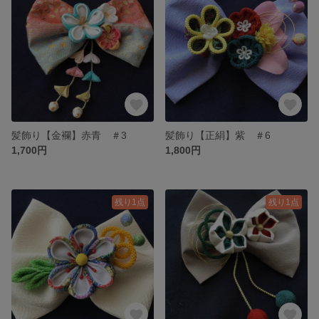
髪飾り【金襴】赤青 ＃3
髪飾り【正絹】紫 ＃6
1,700円
1,800円
残り1点
残り1点