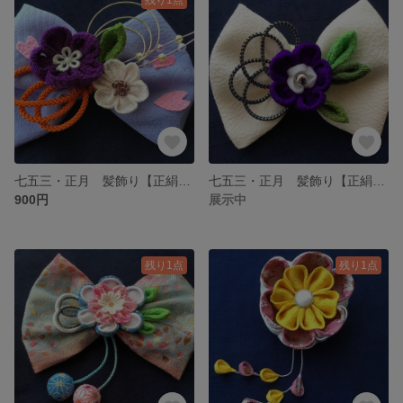
七五三・正月 髪飾り【正絹リボン】紫・花びら＃6
七五三・正月 髪飾り【正絹リボン】白濃紫 ＃3
900円
展示中
残り1点
残り1点