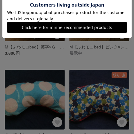
M【ふわモコbed】英字×Ｇ ｍ-13
M【ふわモコbed】ピンク×レース ｍ-23
3,600円
展示中
残り1点