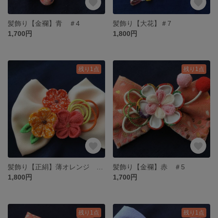
髪飾り【金襴】青 ＃4
髪飾り【大花】＃7
1,700円
1,800円
残り1点
残り1点
髪飾り【正絹】薄オレンジ ＃10
髪飾り【金襴】赤 ＃5
1,800円
1,700円
残り1点
残り1点