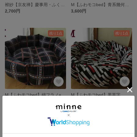
袱紗【京友禅】慶事用・ふくさ№1
M【ふわモコbed】青系幾何学 G＆R ｍ-22
2,700円
3,600円
残り1点
残り1点
M【ふわモコbed】綿フラノ×赤 ｍ-10(8分割）
M【ふわモコbed】黒英字 ｍ-15
3,600円
3,600円
残り1点