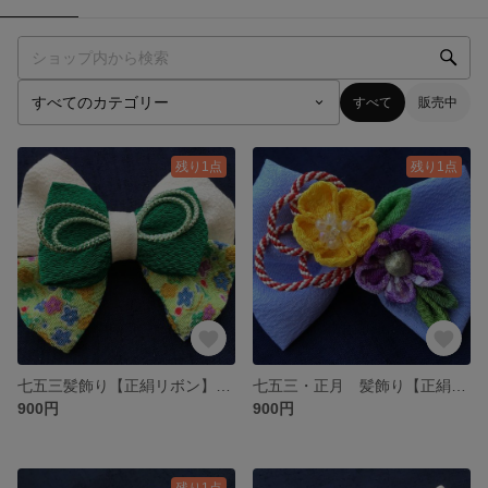
すべて
販売中
残り1点
残り1点
七五三髪飾り【正絹リボン】リボン3種 緑＃10
七五三・正月 髪飾り【正絹リボン】紫黄＃7
900円
900円
残り1点