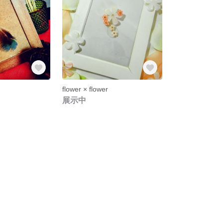
flower × flower
展示中