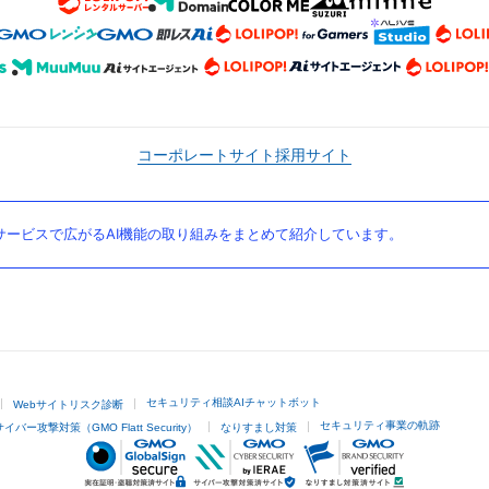
コーポレートサイト
採用サイト
ービスで広がるAI機能の取り組みをまとめて紹介しています。
セキュリティ相談AIチャットボット
Webサイトリスク診断
セキュリティ事業の軌跡
サイバー攻撃対策（GMO Flatt Security）
なりすまし対策