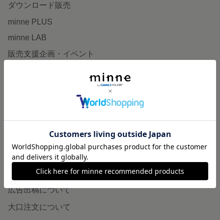
ダウンロード販売
minne PLUS
minne LAB
販売支援企画・イベント
読みもの
minneとものづくりと
minne学習帖
ニュース
minneの本
企業の方へ
広告出稿について
大口注文について