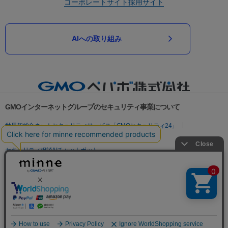
コーポレートサイト
採用サイト
AIへの取り組み
GMOインターネットグループのセキュリティ事業について
世界初総合ネットセキュリティサービス「GMOセキュリティ24」
パスワード漏洩診断
Webサイトリスク診断
セキュリティ相談AIチャットボット
実在証明・盗聴対策
サイバー攻撃対策（GMOサイバーセキュリティ byイエラエ）
サイバー攻撃対策（GMO Flatt Security）
なりすまし対策
セキュリティ事業の軌跡