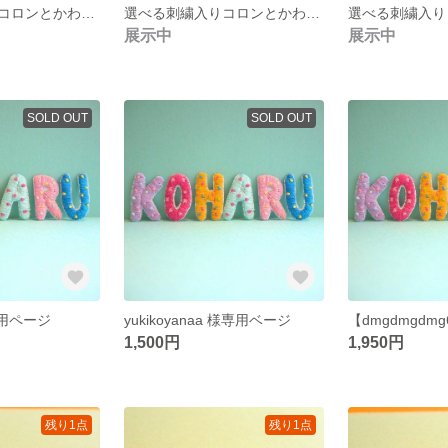
選べる刺繍入りコロンとかわいい巾着袋《ライトグレー×イエロードット》
選べる刺繍入りコロンとかわいい巾着袋《イエロー》
展示中
展示中
SOLD OUT
SOLD OUT
様専用ページ
yukikoyanaa 様専用ベージ
1,500円
1,950円
残り1点
残り1点