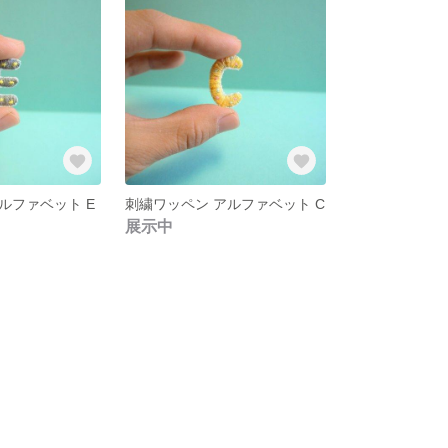
ルファベット E
刺繍ワッペン アルファベット C
展示中