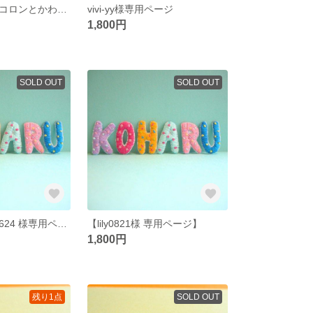
選べる刺繍入りコロンとかわいい巾着袋《ライトブルー》
vivi-yy様専用ページ
1,800円
SOLD OUT
SOLD OUT
【dmgdmgdmg624 様専用ページ】
【lily0821様 専用ページ】
1,800円
残り1点
SOLD OUT