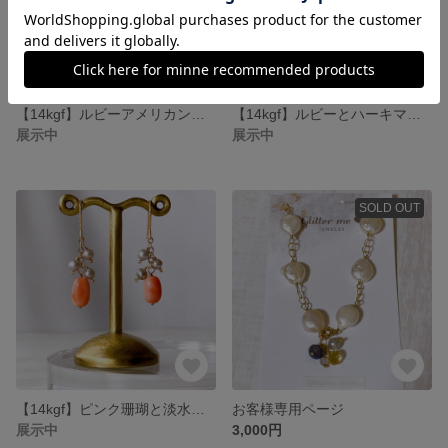
【14kgf】ルビーアメリカンピアス
【14kgf】ルビーとハーキマーダイヤモンドのピアス
展示中
展示中
SOLD OUT
【14kgf】ピンク珊瑚と淡水グレーパールの耳かざり
お客様専用ページ
展示中
3,000円