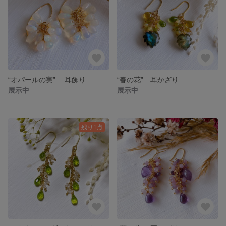
“オパールの実” 耳飾り
“春の花” 耳かざり
展示中
展示中
残り1点