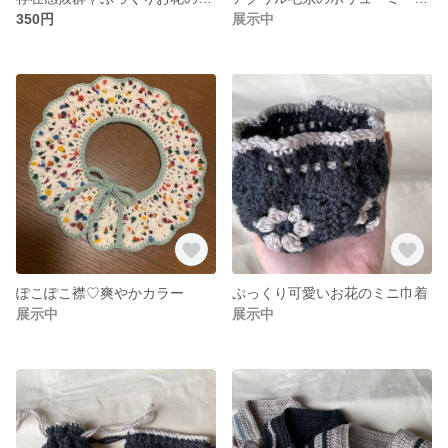
350円
展示中
ぽこぽこ襟♡爽やかカラー
ぷっくり可愛いお花のミニ巾着
展示中
展示中