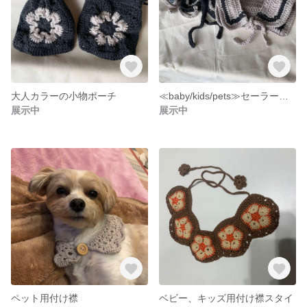
大人カラーの小物ポーチ
≪baby/kids/pets≫セーラー襟モチーフのつけ襟
展示中
展示中
ペット用付け襟
ベビー、キッズ用付け襟スタイ