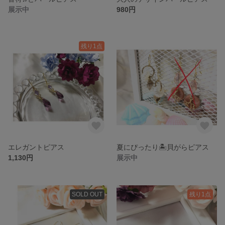
展示中
980円
残り1点
エレガントピアス
夏にぴったり🏝貝がらピアス
1,130円
展示中
SOLD OUT
残り1点