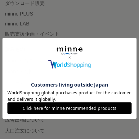
ダウンロード販売
minne PLUS
minne LAB
販売支援企画・イベント
読みもの
minneとものづくりと
minne学習帖
ニュース
minneの本
企業の方へ
広告出稿について
大口注文について