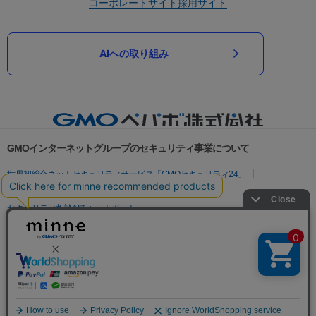
コーポレートサイト
採用サイト
AIへの取り組み
GMOインターネットグループのセキュリティ事業について
世界初総合ネットセキュリティサービス「GMOセキュリティ24」
パスワード漏洩診断
Webサイトリスク診断
セキュリティ相談AIチャットボット
実在証明・盗聴対策
サイバー攻撃対策（GMOサイバーセキュリティ byイエラエ）
サイバー攻撃対策（GMO Flatt Security）
なりすまし対策
セキュリティ事業の軌跡