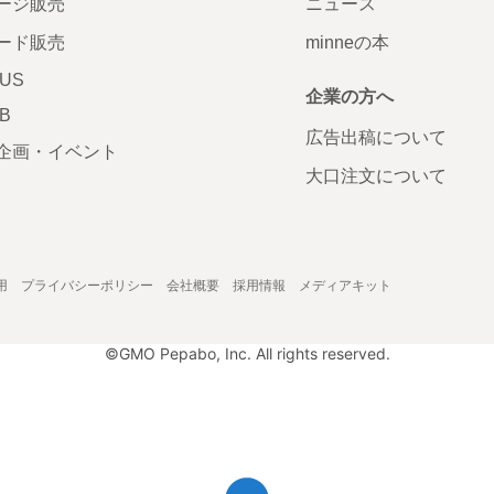
ージ販売
ニュース
ード販売
minneの本
LUS
企業の方へ
AB
広告出稿について
企画・イベント
大口注文について
用
プライバシーポリシー
会社概要
採用情報
メディアキット
©GMO Pepabo, Inc. All rights reserved.