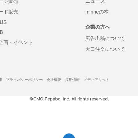
ージ販売
ニュース
ード販売
minneの本
LUS
企業の方へ
AB
広告出稿について
企画・イベント
大口注文について
用
プライバシーポリシー
会社概要
採用情報
メディアキット
©GMO Pepabo, Inc. All rights reserved.