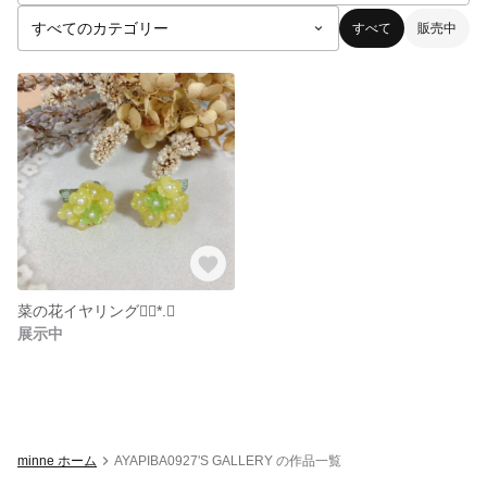
すべて
販売中
菜の花イヤリング❁⃘*.ﾟ
展示中
minne ホーム
AYAPIBA0927'S GALLERY の作品一覧