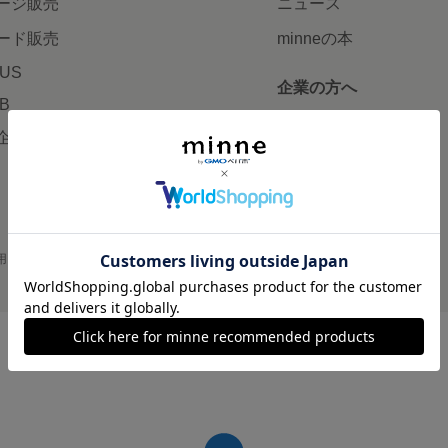
ージ販売
ニュース
ード販売
minneの本
LUS
企業の方へ
AB
広告出稿について
企画・イベント
大口注文について
用
プライバシーポリシー
会社概要
採用情報
メディアキット
©GMO Pepabo, Inc. All rights reserved.