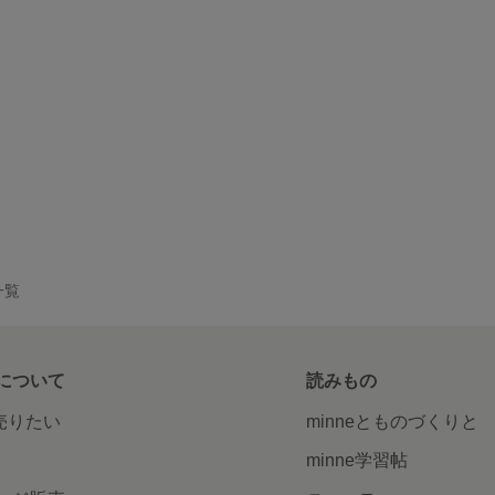
一覧
について
読みもの
で売りたい
minneとものづくりと
minne学習帖