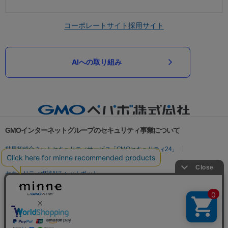
コーポレートサイト
採用サイト
AIへの取り組み
GMOインターネットグループのセキュリティ事業について
世界初総合ネットセキュリティサービス「GMOセキュリティ24」
パスワード漏洩診断
Webサイトリスク診断
セキュリティ相談AIチャットボット
実在証明・盗聴対策
サイバー攻撃対策（GMOサイバーセキュリティ byイエラエ）
サイバー攻撃対策（GMO Flatt Security）
なりすまし対策
セキュリティ事業の軌跡