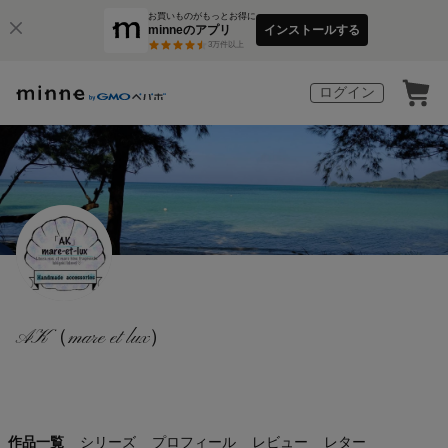
お買いものがもっとお得に
minneのアプリ
インストールする
3
万件以上
ログイン
AK（mare et lux）
作品一覧
シリーズ
プロフィール
レビュー
レター