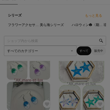
シリーズ
もっと見る
18
点
12
点
17
点
フラワーアクセサリー
美ら海シリーズ
ハロウィン🎃〈期間限定〉
すべて
販売中