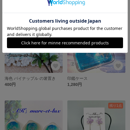
SOLD OUT
海色 パイナップル の箸置き
印鑑ケース
400円
1,280円
残り1点