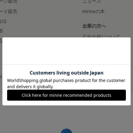
ージ販売
ニュース
ード販売
minneの本
LUS
企業の方へ
AB
広告出稿について
企画・イベント
大口注文について
用
プライバシーポリシー
会社概要
採用情報
メディアキット
©GMO Pepabo, Inc. All rights reserved.