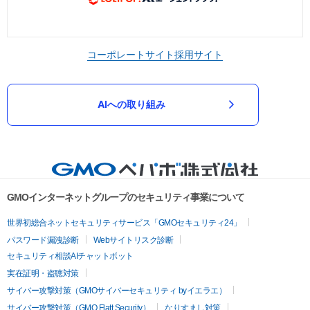
コーポレートサイト
採用サイト
AIへの取り組み
GMOインターネットグループのセキュリティ事業について
世界初総合ネットセキュリティサービス「GMOセキュリティ24」
パスワード漏洩診断
Webサイトリスク診断
セキュリティ相談AIチャットボット
実在証明・盗聴対策
サイバー攻撃対策（GMOサイバーセキュリティ byイエラエ）
サイバー攻撃対策（GMO Flatt Security）
なりすまし対策