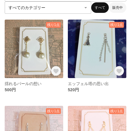
すべて
販売中
残り1点
残り1点
揺れるパールの想い
エッフェル塔の思い出
500円
520円
残り1点
残り1点