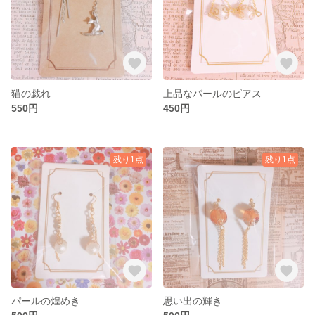
猫の戯れ
上品なパールのピアス
550円
450円
残り1点
残り1点
パールの煌めき
思い出の輝き