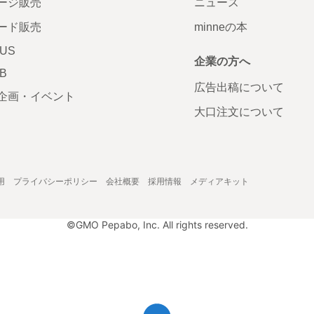
ージ販売
ニュース
ード販売
minneの本
LUS
企業の方へ
AB
広告出稿について
企画・イベント
大口注文について
用
プライバシーポリシー
会社概要
採用情報
メディアキット
©GMO Pepabo, Inc. All rights reserved.