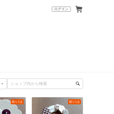
ログイン
残り1点
残り1点