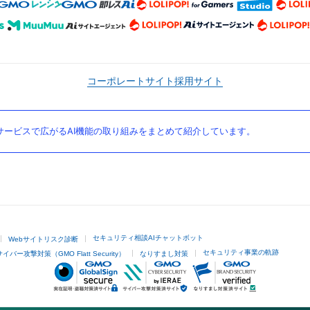
コーポレートサイト
採用サイト
ービスで広がるAI機能の取り組みをまとめて紹介しています。
セキュリティ相談AIチャットボット
Webサイトリスク診断
セキュリティ事業の軌跡
サイバー攻撃対策（GMO Flatt Security）
なりすまし対策