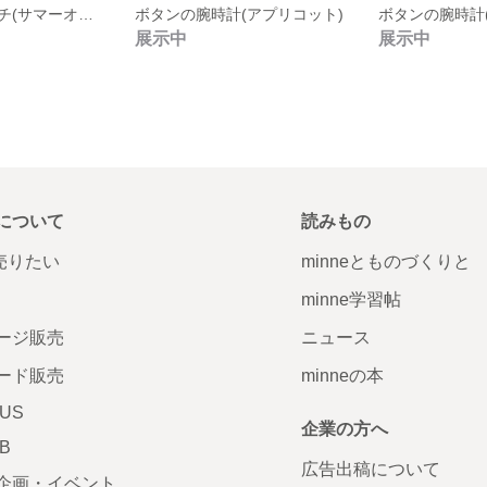
ボタンのブローチ(サマーオレンジ)
ボタンの腕時計(アプリコット)
ボタンの腕時計
展示中
展示中
について
読みもの
で売りたい
minneとものづくりと
minne学習帖
ージ販売
ニュース
ード販売
minneの本
LUS
企業の方へ
AB
広告出稿について
企画・イベント