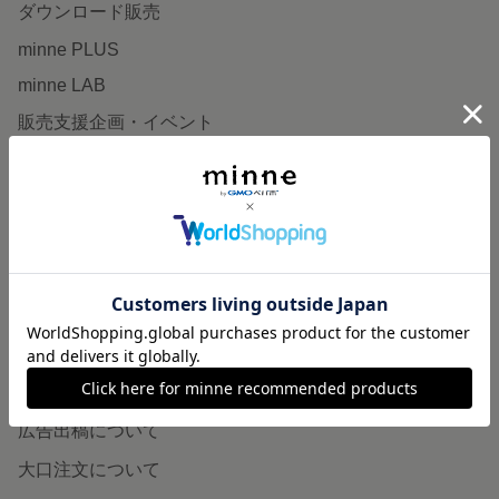
ダウンロード販売
minne PLUS
minne LAB
販売支援企画・イベント
読みもの
minneとものづくりと
minne学習帖
ニュース
minneの本
企業の方へ
広告出稿について
大口注文について