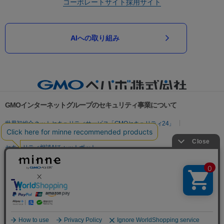
コーポレートサイト
採用サイト
AIへの取り組み
GMOインターネットグループのセキュリティ事業について
世界初総合ネットセキュリティサービス「GMOセキュリティ24」
パスワード漏洩診断
Webサイトリスク診断
セキュリティ相談AIチャットボット
実在証明・盗聴対策
サイバー攻撃対策（GMOサイバーセキュリティ byイエラエ）
サイバー攻撃対策（GMO Flatt Security）
なりすまし対策
セキュリティ事業の軌跡