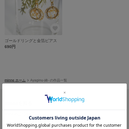
ゴールドリングと金箔ピアス
690円
minne ホーム
Ayaginu-綺- の作品一覧
minneを知る
minneについて
minneで買いたい