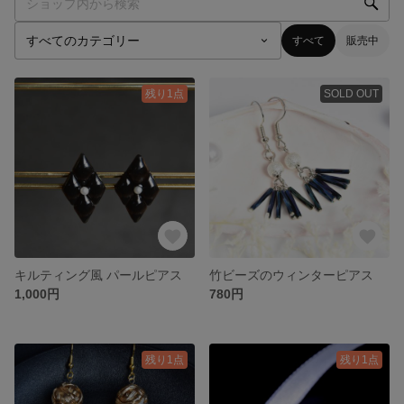
すべて
販売中
残り1点
SOLD OUT
キルティング風 パールピアス
竹ビーズのウィンターピアス
1,000円
780円
残り1点
残り1点