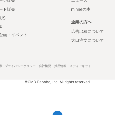
ージ販売
ニュース
ード販売
minneの本
LUS
企業の方へ
AB
広告出稿について
企画・イベント
大口注文について
用
プライバシーポリシー
会社概要
採用情報
メディアキット
©GMO Pepabo, Inc. All rights reserved.