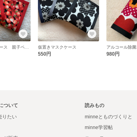
仮置きマスクケース 親子ペアセット
仮置きマスクケース
アルコール除菌
550円
980円
について
読みもの
で売りたい
minneとものづくりと
minne学習帖