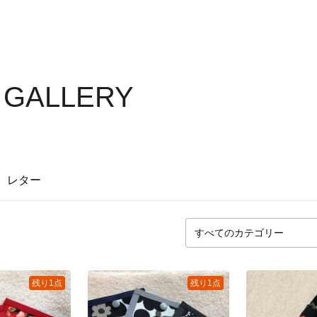
S GALLERY
レター
残り1点
残り1点