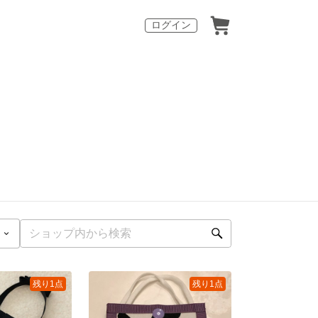
ログイン
残り1点
残り1点