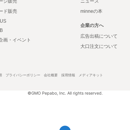
ージ販売
ニュース
ード販売
minneの本
LUS
企業の方へ
AB
広告出稿について
企画・イベント
大口注文について
用
プライバシーポリシー
会社概要
採用情報
メディアキット
©GMO Pepabo, Inc. All rights reserved.