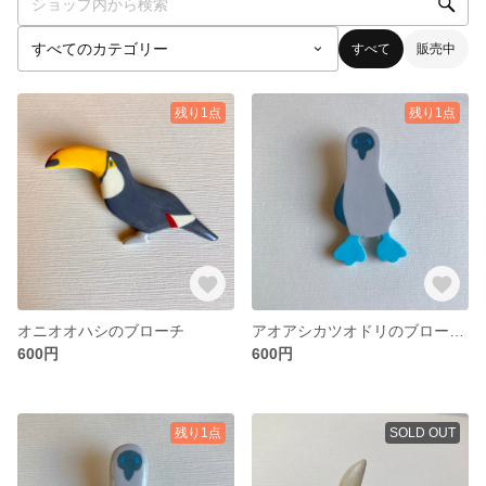
すべて
販売中
残り1点
残り1点
オニオオハシのブローチ
アオアシカツオドリのブローチ（カドあり）
600円
600円
残り1点
SOLD OUT