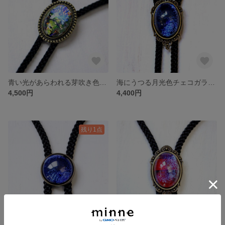
青い光があらわれる芽吹き色チェコガラスのループタイ25
海にうつる月光色チェコガラスアンティーク調ループタイ25 アールデコ
4,500円
4,400円
残り1点