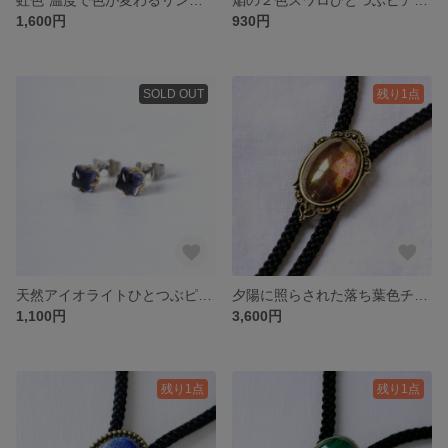
1,600円
930円
SOLD OUT
残り1点
天然アイオライトひとつぶピアス4（サージカルステンレス/イヤリング・ノンホールピアス変更可）
夕陽に照らされた落ち葉色チェコガラスのループタイ25
1,100円
3,600円
残り1点
残り1点