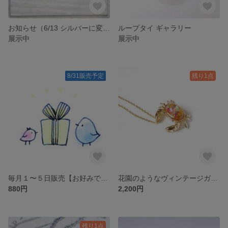
お知らせ（6/13 シルバーに変わる華奢な指輪シリーズ💍）
ループタイ ギャラリー
展示中
展示中
8/31販売予定
残り1点
毎月１〜５日販売【お好みで】おたのしみアクセサリー【何が届くかな】
花園のようなヴィンテージガラスのカニさんネックレス
880円
2,200円
残り1点