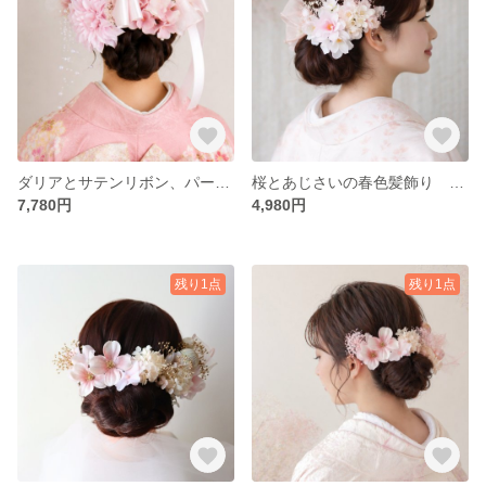
ダリアとサテンリボン、パールの髪飾り 成人式・結婚式に シニヨン
桜とあじさいの春色髪飾り 淡いピンクのグラデーション 結婚式・卒業式・成人式に
7,780円
4,980円
残り1点
残り1点