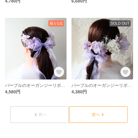
4,780円
6,680円
残り1点
SOLD OUT
パープルのオーガンジーリボンとあじさいの髪飾り 成人式・卒業式・結婚式に ハーフアップ
パープルのオーガンジーリボンとお花の髪飾り 紫 白 振袖髪飾り ウェディングヘッドドレス 袴髪飾り 編みおろし
4,580円
4,380円
前へ
次へ