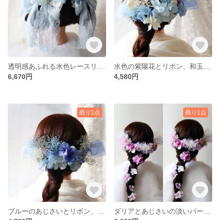
透明感あふれる水色レースリボンの髪飾り 成人式髪飾り 結婚式髪飾り 卒業式髪飾り ツインお団子ヘア
水色の紫陽花とリボン、和玉飾りの髪飾り リボン髪飾り 成人式髪飾り 卒業式髪飾り
6,670円
4,580円
残り1点
残り1点
ブルーのあじさいとリボン、水引飾りの髪飾り 青の振袖や袴の方に 成人式髪飾り 卒業式髪飾り 和装髪飾り
ダリアとあじさいの淡いパープル髪飾り 成人式・卒業式 編みおろし