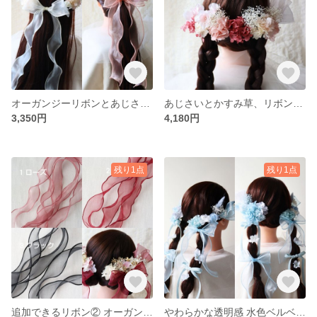
オーガンジーリボンとあじさい、かすみ草の髪飾り 結婚式髪飾り 卒業式髪飾り 二次会 お呼ばれにも ホワイト ピンク
あじさいとかすみ草、リボンの髪飾り 赤 ピンク 成人式髪飾り 卒業式髪飾り
3,350円
4,180円
残り1点
残り1点
追加できるリボン② オーガンジーリボン リボン髪飾り 成人式髪飾り 卒業式髪飾り
やわらかな透明感 水色ベルベットリボンとオーガンジーリボン、ダリアの髪飾り 成人式・卒業式に ツイン編みおろし ツインお団子