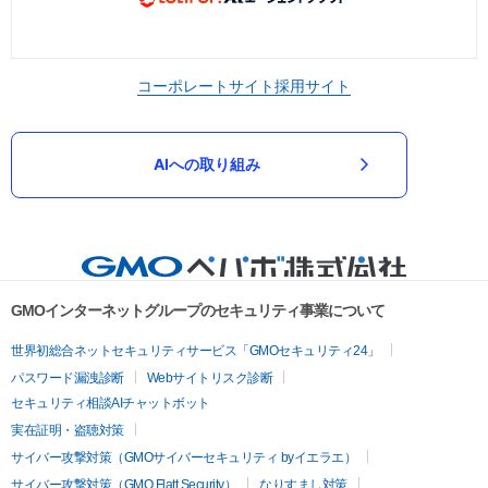
コーポレートサイト
採用サイト
AIへの取り組み
GMOインターネットグループのセキュリティ事業について
世界初総合ネットセキュリティサービス「GMOセキュリティ24」
パスワード漏洩診断
Webサイトリスク診断
セキュリティ相談AIチャットボット
実在証明・盗聴対策
サイバー攻撃対策（GMOサイバーセキュリティ byイエラエ）
サイバー攻撃対策（GMO Flatt Security）
なりすまし対策