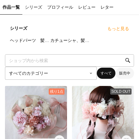
作品一覧
シリーズ
プロフィール
レビュー
レター
シリーズ
もっと見る
61
点
4
点
ヘッドパーツ 髪飾り
カチューシャ、髪飾り
すべて
販売中
残り1点
SOLD OUT