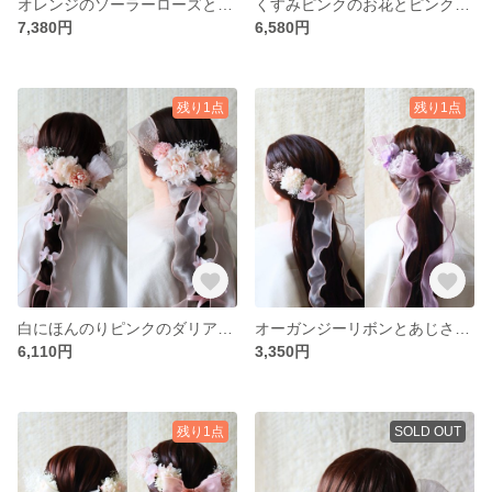
オレンジのソーラーローズとリボンの髪飾り 結婚式髪飾り 成人式髪飾り 卒業式髪飾り
くすみピンクのお花とピンクのオーガンジーリボンの髪飾り 和装にも洋装にも 成人式髪飾り 結婚式髪飾り 卒業式髪飾り 編みおろし
7,380円
6,580円
残り1点
残り1点
白にほんのりピンクのダリア、リボンの髪飾り 成人式髪飾り 成人式前撮り 卒業式前撮り
オーガンジーリボンとあじさい、かすみ草の髪飾り 結婚式髪飾り 成人式髪飾り 浴衣 お呼ばれの髪飾りにも ピンク パープル
6,110円
3,350円
残り1点
SOLD OUT