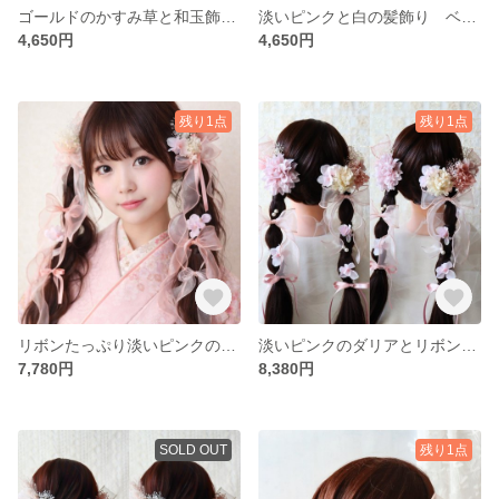
ゴールドのかすみ草と和玉飾り、ベルベットフラワーの髪飾り 結婚式・成人式に 白無垢 シニヨン
淡いピンクと白の髪飾り ベルベットフラワーと和玉 結婚式・成人式に 色打掛 白無垢
4,650円
4,650円
残り1点
残り1点
リボンたっぷり淡いピンクの華やか髪飾り 成人式 卒業式 ツイン編みおろし ツインテール
淡いピンクのダリアとリボンの可愛い髪飾り ツインアレンジに 卒業式髪飾り 成人式髪飾り ツイン編みおろし
7,780円
8,380円
SOLD OUT
残り1点