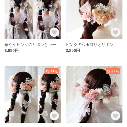
華やかピンクのリボンとレースの髪飾り 成人式髪飾り 結婚式髪飾り 卒業式髪飾り ツイン編みおろし
ピンクの和玉飾りとリボン、お花の髪飾り 振袖髪飾り 袴髪飾り 前撮り髪飾り
6,880円
3,850円
残り1点
残り1点