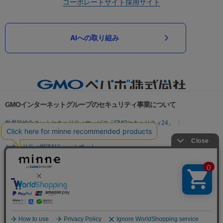
コーポレートサイト
採用サイト
AIへの取り組み
GMOインターネットグループのセキュリティ事業について
世界初総合ネットセキュリティサービス「GMOセキュリティ24」
パスワード漏洩診断
Webサイトリスク診断
セキュリティ相談AIチャットボット
実在証明・盗聴対策
サイバー攻撃対策（GMOサイバーセキュリティ byイエラエ）
サイバー攻撃対策（GMO Flatt Security）
なりすまし対策
セキュリティ事業の軌跡