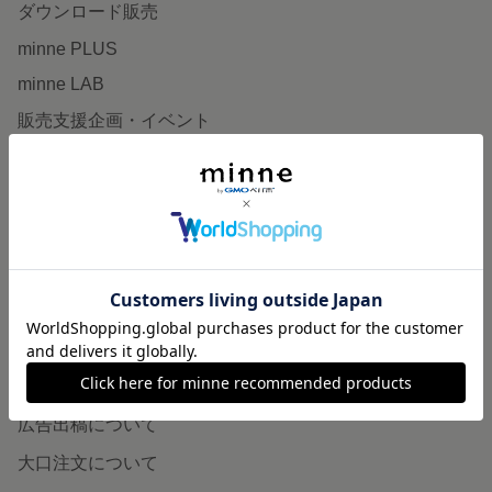
ダウンロード販売
minne PLUS
minne LAB
販売支援企画・イベント
読みもの
minneとものづくりと
minne学習帖
ニュース
minneの本
企業の方へ
広告出稿について
大口注文について