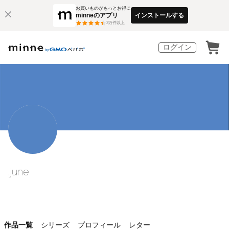
お買いものがもっとお得に
minneのアプリ
インストールする
3
万件以上
ログイン
.june
作品一覧
シリーズ
プロフィール
レター