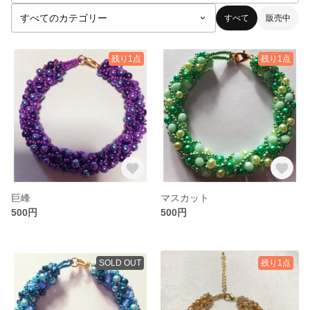
すべて
販売中
残り1点
残り1点
巨峰
マスカット
500円
500円
SOLD OUT
残り1点