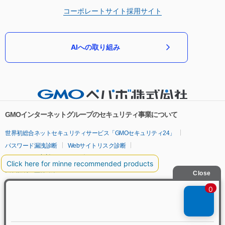
コーポレートサイト
採用サイト
AIへの取り組み
GMOインターネットグループのセキュリティ事業について
世界初総合ネットセキュリティサービス「GMOセキュリティ24」
パスワード漏洩診断
Webサイトリスク診断
セキュリティ相談AIチャットボット
実在証明・盗聴対策
サイバー攻撃対策（GMOサイバーセキュリティ byイエラエ）
サイバー攻撃対策（GMO Flatt Security）
なりすまし対策
セキュリティ事業の軌跡