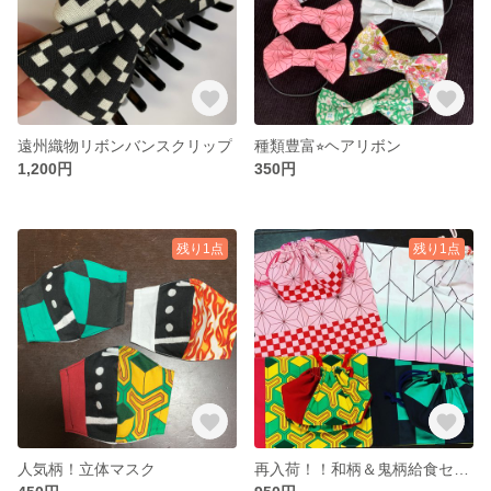
遠州織物リボンバンスクリップ
種類豊富⭐︎ヘアリボン
1,200円
350円
残り1点
残り1点
人気柄！立体マスク
再入荷！！和柄＆鬼柄給食セット☆オーダー制