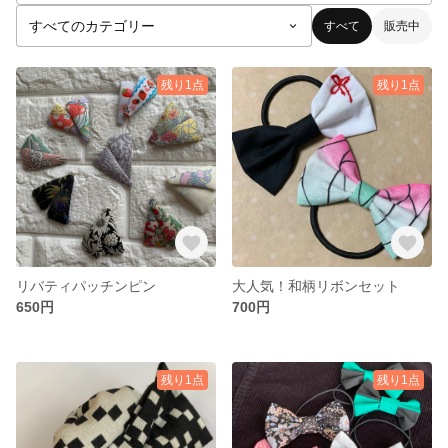
すべて
販売中
残り1点
残り1点
リバティパッチンピン
大人気！和柄リボンセット
650円
700円
残り1点
残り1点