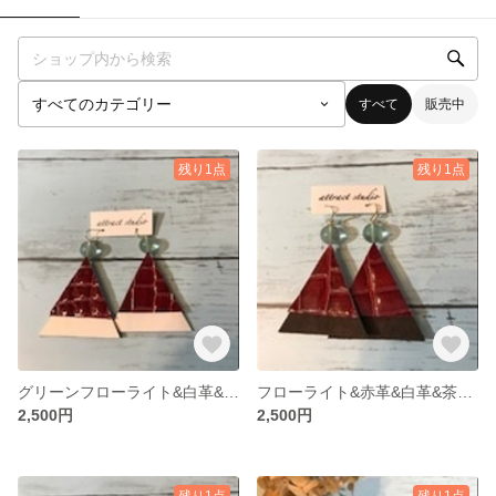
すべて
販売中
残り1点
残り1点
グリーンフローライト&白革&赤革&紺スエードピアス
フローライト&赤革&白革&茶色スエードピアス（グリーン）
2,500円
2,500円
残り1点
残り1点