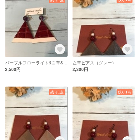
パープルフローライト&白革&赤革&スエード茶色
△革ピアス（グレー）
2,500円
2,300円
残り1点
残り1点