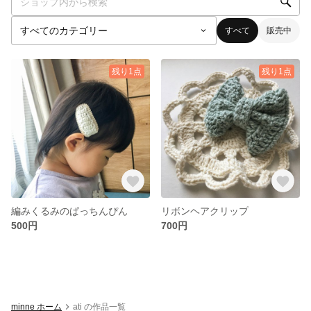
すべて
販売中
残り1点
残り1点
編みくるみのぱっちんぴん
リボンヘアクリップ
500円
700円
minne ホーム
ati の作品一覧