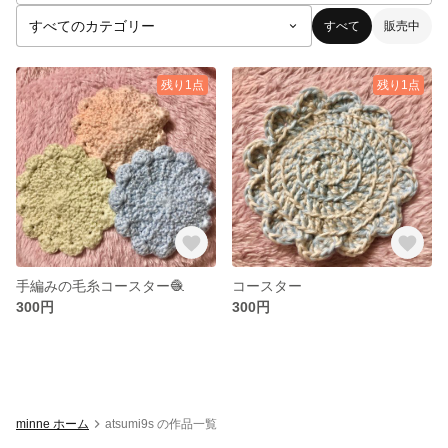
すべて
販売中
残り1点
残り1点
手編みの毛糸コースター🧶
コースター
300円
300円
minne ホーム
atsumi9s の作品一覧