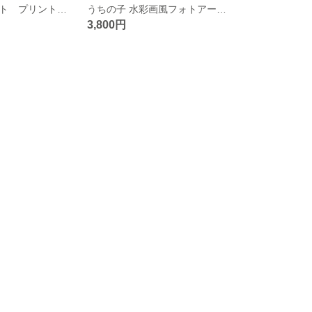
うちの子イラスト プリント追加オプション
うちの子 水彩画風フォトアート ペット似顔絵 イラストオーダー
3,800円