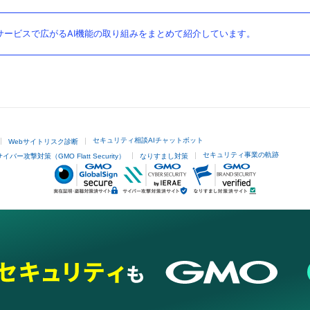
ービスで広がるAI機能の取り組みをまとめて紹介しています。
セキュリティ相談AIチャットボット
Webサイトリスク診断
セキュリティ事業の軌跡
サイバー攻撃対策（GMO Flatt Security）
なりすまし対策