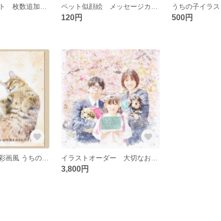
うちの子イラスト 枚数追加オプション
ペット似顔絵 メッセージカード追加オプション
120円
500円
【ネコさん】水彩画風 うちの子フォトアート | 誕生日 | 記念日 | プレゼント | メモリアル
イラストオーダー 大切なお写真から作るデジタルアートです
3,800円