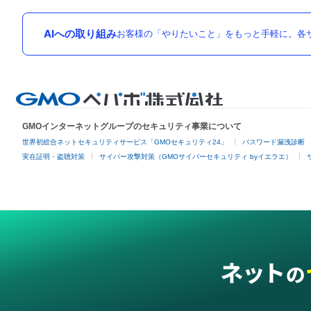
AIへの取り組み
お客様の「やりたいこと」をもっと手軽に。各サ
GMOインターネットグループのセキュリティ事業について
世界初総合ネットセキュリティサービス「GMOセキュリティ24」
パスワード漏洩診断
実在証明・盗聴対策
サイバー攻撃対策（GMOサイバーセキュリティ byイエラエ）