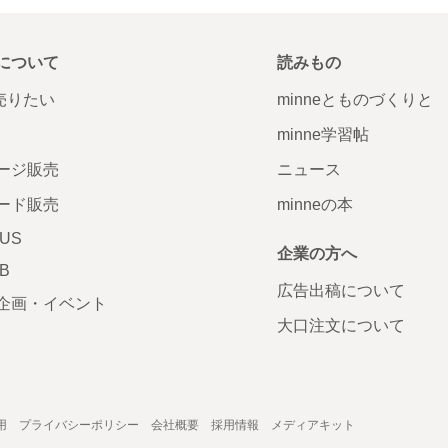
について
読みもの
で売りたい
minneとものづくりと
minne学習帖
ージ販売
ニュース
ード販売
minneの本
LUS
企業の方へ
AB
広告出稿について
企画・イベント
大口注文について
用
プライバシーポリシー
会社概要
採用情報
メディアキット