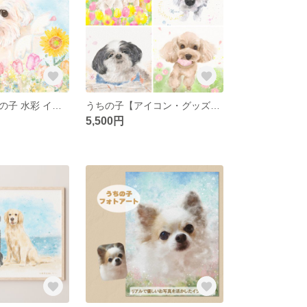
【虹の橋】うちの子 水彩 イラスト | ペット似顔絵 イラストオーダー
うちの子【アイコン・グッズ】ペット似顔絵 | イラストデータ | スマホケース | 待受 | カートプレート
5,500円