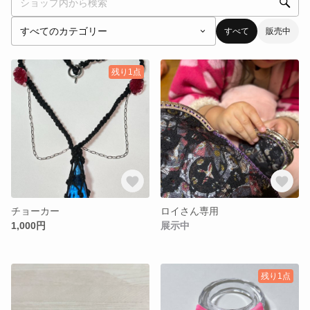
すべて
販売中
残り1点
チョーカー
ロイさん専用
1,000円
展示中
残り1点