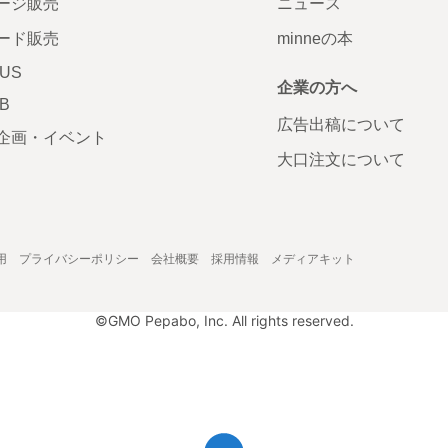
ージ販売
ニュース
ード販売
minneの本
LUS
企業の方へ
AB
広告出稿について
企画・イベント
大口注文について
用
プライバシーポリシー
会社概要
採用情報
メディアキット
©GMO Pepabo, Inc. All rights reserved.