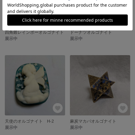
四角錐レインボーオルゴナイト
ドーナツオルゴナイト
展示中
展示中
天使のオルゴナイト H-2
麻炭マカバオルゴナイト
展示中
展示中