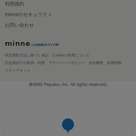
利用規約
minneのセキュリティ
お問い合わせ
特定商取引法に基づく表記
Cookieの使用について
広告識別子の取得・利用
プライバシーポリシー
会社概要
採用情報
メディアキット
©GMO Pepabo, Inc. All rights reserved.