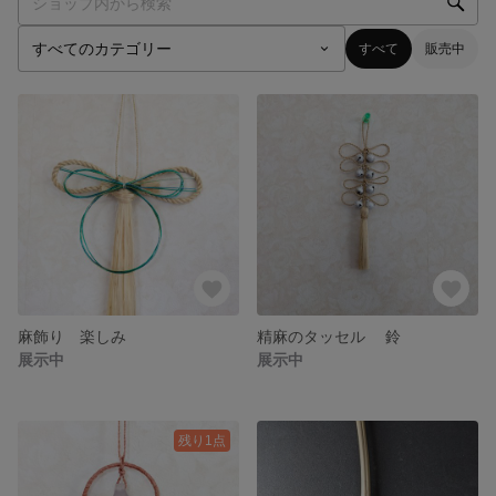
すべて
販売中
麻飾り 楽しみ
精麻のタッセル 鈴
展示中
展示中
残り1点