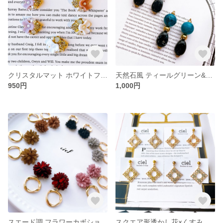
クリスタルマット ホワイトフラワー×パールビーズ×ビジュー ピアス イヤリング くすみカラー パープル ピンク
天然石風 ティールグリーン&ダークレッド×ゴールド×ブラック ハンドメイド ピアス イヤリング
950円
1,000円
スエード調 フラワーカボション×ツイストチャーム ハンドメイド ピアス イヤリング
スクエア形透かし花×くすみカラー ハンドメイド ピアス イヤリング オレンジ ターコイズ ホワイト モスグリーン