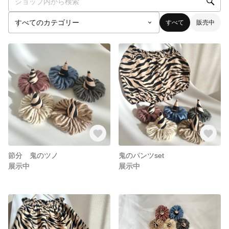
すべて
販売中
節分 鬼のツノ
鬼のパンツset
展示中
展示中