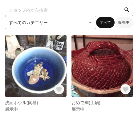
すべて
販売中
洗面ボウル(陶器)
おめで鯛(土鍋)
展示中
展示中