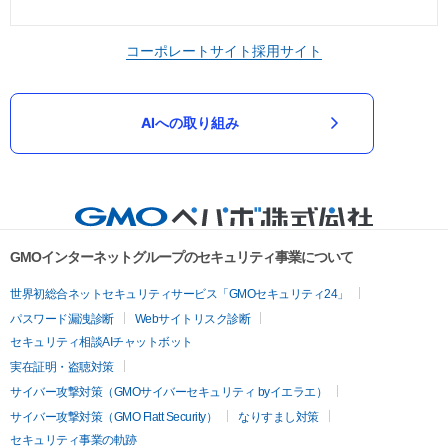
コーポレートサイト
採用サイト
AIへの取り組み
GMOインターネットグループのセキュリティ事業について
世界初総合ネットセキュリティサービス「GMOセキュリティ24」
パスワード漏洩診断
Webサイトリスク診断
セキュリティ相談AIチャットボット
実在証明・盗聴対策
サイバー攻撃対策（GMOサイバーセキュリティ byイエラエ）
サイバー攻撃対策（GMO Flatt Security）
なりすまし対策
セキュリティ事業の軌跡