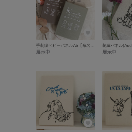
手刺繍ベビーパネルA5【命名書オーダー】
刺繍パネル(Audre
展示中
展示中