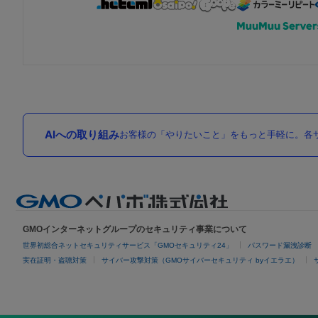
AIへの取り組み
お客様の「やりたいこと」をもっと手軽に。各サ
GMOインターネットグループのセキュリティ事業について
世界初総合ネットセキュリティサービス「GMOセキュリティ24」
パスワード漏洩診断
実在証明・盗聴対策
サイバー攻撃対策（GMOサイバーセキュリティ byイエラエ）