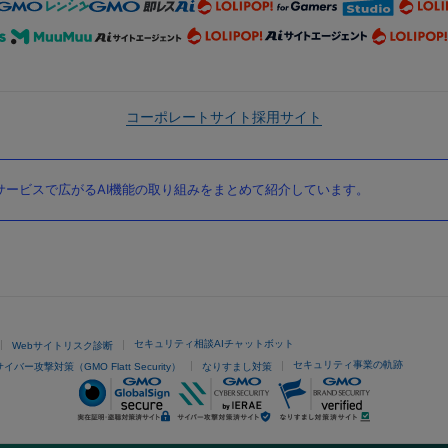
コーポレートサイト
採用サイト
ービスで広がるAI機能の取り組みをまとめて紹介しています。
セキュリティ相談AIチャットボット
Webサイトリスク診断
セキュリティ事業の軌跡
サイバー攻撃対策（GMO Flatt Security）
なりすまし対策