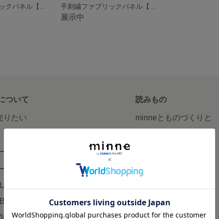
手刺繍ファブリックパネル【ララランド】
手刺繍ファブリックパネル【マイインターン】
展示中
について
読みもの
で売りたい
minneとものづくりと
minne学習帖
ージ販売
ニュース
ード販売
minneの本
LUS
企業の方へ
AB
広告出稿について
企画・イベント