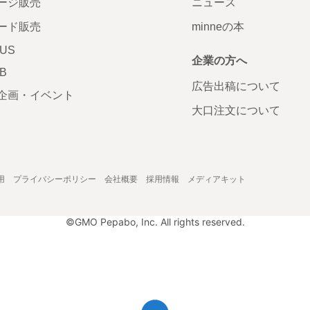
ージ販売
ニュース
ード販売
minneの本
LUS
企業の方へ
AB
広告出稿について
企画・イベント
大口注文について
用
プライバシーポリシー
会社概要
採用情報
メディアキット
©GMO Pepabo, Inc. All rights reserved.