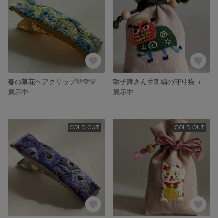
春の草花ヘアクリップ🩵💚💙
獅子舞さん手刺繍の守り袋（薄ピンク）
展示中
展示中
SOLD OUT
SOLD OUT