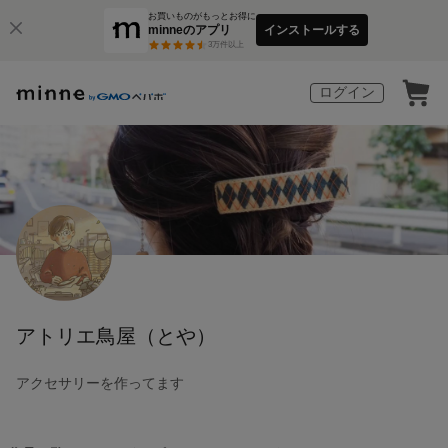
お買いものがもっとお得に
minneのアプリ
インストールする
3
万件以上
ログイン
アトリエ鳥屋（とや）
アクセサリーを作ってます