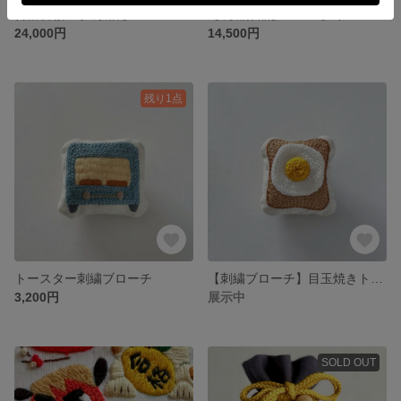
合格祈願💮手刺繍札
【刺繍作品】バレンタイン
24,000円
14,500円
残り1点
トースター刺繍ブローチ
【刺繍ブローチ】目玉焼きトースト🍞🍳
3,200円
展示中
SOLD OUT