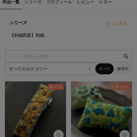
作品一覧
シリーズ
プロフィール
レビュー
レター
シリーズ
もっと見る
4
点
【刺繍図案】刺繍レシピ🪡
すべて
販売中
残り1点
残り1点