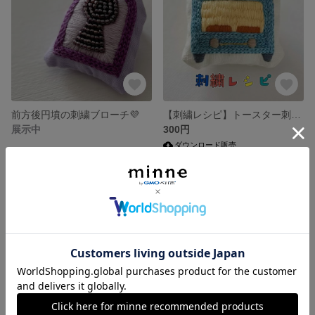
前方後円墳の刺繍ブローチ💜
【刺繍レシピ】トースター刺繍ブローチ
展示中
300円
ダウンロード販売
SOLD OUT
SOLD OUT