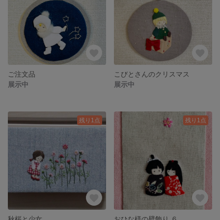
ご注文品
こびとさんのクリスマス
展示中
展示中
残り1点
残り1点
秋桜と少女
おひな様の壁飾り ６